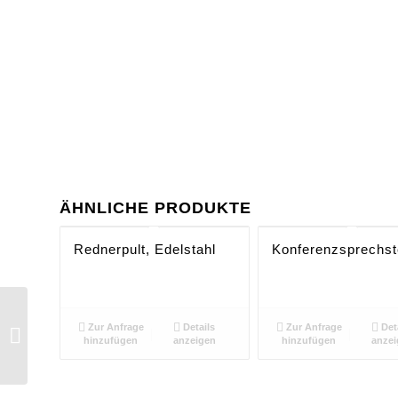
ÄHNLICHE PRODUKTE
Rednerpult, Edelstahl
Konferenzsprechst
Zur Anfrage
Details
Zur Anfrage
Det
Fotobox Drucker
hinzufügen
anzeigen
hinzufügen
anzei