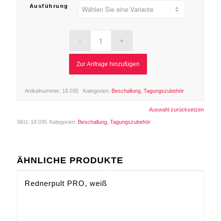
Ausführung
Zur Anfrage hinzufügen
Artikelnummer:
18.035
Kategorien:
Beschallung
,
Tagungszubehör
Auswahl zurücksetzen
SKU:
18.035
Kategorien:
Beschallung
,
Tagungszubehör
ÄHNLICHE PRODUKTE
Rednerpult PRO, weiß