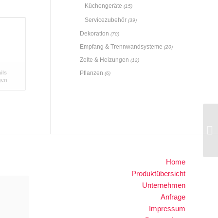
Küchengeräte
(15)
Servicezubehör
(39)
Dekoration
(70)
Empfang & Trennwandsysteme
(20)
Zelte & Heizungen
(12)
ils
Pflanzen
(6)
gen
Home
Produktübersicht
Unternehmen
Anfrage
Impressum