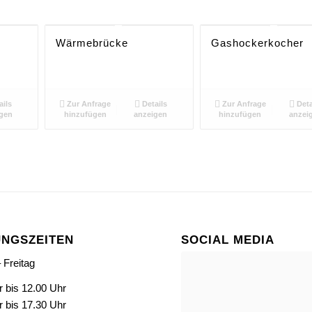
Wärmebrücke
Gashockerkocher
ails
Zur Anfrage
Details
Zur Anfrage
Deta
gen
hinzufügen
anzeigen
hinzufügen
anzei
NGSZEITEN
SOCIAL MEDIA
 Freitag
r bis 12.00 Uhr
r bis 17.30 Uhr