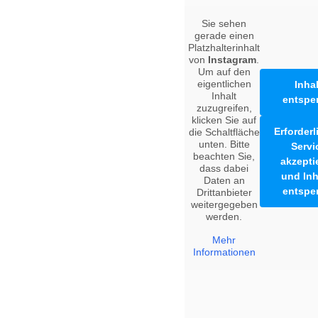
Sie sehen
gerade einen
Platzhalterinhalt
von
Instagram
.
Um auf den
eigentlichen
Inhal
Inhalt
entspe
zuzugreifen,
klicken Sie auf
Erforder
die Schaltfläche
unten. Bitte
Servi
beachten Sie,
akzepti
dass dabei
und Inh
Daten an
entspe
Drittanbieter
weitergegeben
werden.
Mehr
Informationen