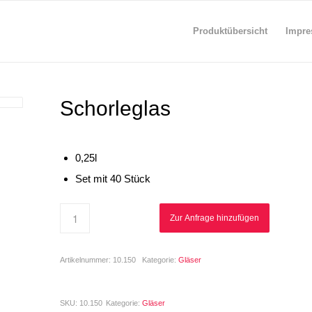
Produktübersicht
Impre
Schorleglas
0,25l
Set mit 40 Stück
Zur Anfrage hinzufügen
Artikelnummer:
10.150
Kategorie:
Gläser
SKU:
10.150
Kategorie:
Gläser