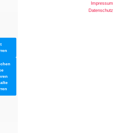
Impressum
Datenschutz
t
rren
lichen
ce
eren
alte
rren