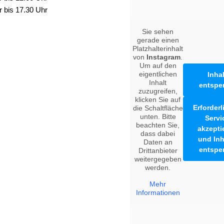
r bis 17.30 Uhr
Sie sehen
gerade einen
Platzhalterinhalt
von
Instagram
.
Um auf den
eigentlichen
Inhal
Inhalt
entspe
zuzugreifen,
klicken Sie auf
Erforder
die Schaltfläche
unten. Bitte
Servi
beachten Sie,
akzepti
dass dabei
und Inh
Daten an
entspe
Drittanbieter
weitergegeben
werden.
Mehr
Informationen