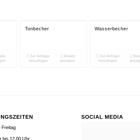
Tonbecher
Wasserbecher
ails
Zur Anfrage
Details
Zur Anfrage
Deta
gen
hinzufügen
anzeigen
hinzufügen
anzei
NGSZEITEN
SOCIAL MEDIA
 Freitag
r bis 12.00 Uhr