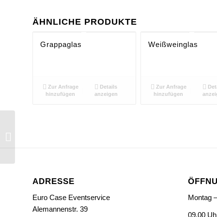
ÄHNLICHE PRODUKTE
Grappaglas
Weißweinglas
Zur Anfrage
Details
Zur Anfrage
Det
hinzufügen
anzeigen
hinzufügen
anzei
Ramazottiglas
ADRESSE
ÖFFNU
Euro Case Eventservice
Montag –
Alemannenstr. 39
09.00 Uh