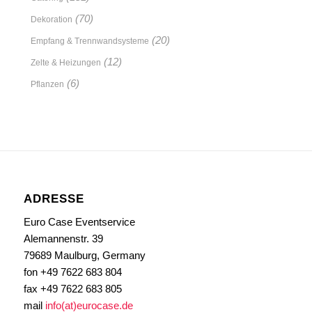
(70)
Dekoration
(20)
Empfang & Trennwandsysteme
(12)
Zelte & Heizungen
(6)
Pflanzen
ADRESSE
Euro Case Eventservice
Alemannenstr. 39
79689 Maulburg, Germany
fon +49 7622 683 804
fax +49 7622 683 805
mail
info(at)eurocase.de