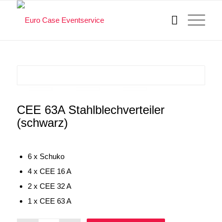
CEE 63A Stahlblechverteiler
(schwarz)
6 x Schuko
4 x CEE 16 A
2 x CEE 32 A
1 x CEE 63 A