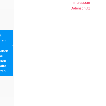
Impressum
Datenschutz
t
rren
lichen
ce
eren
alte
rren