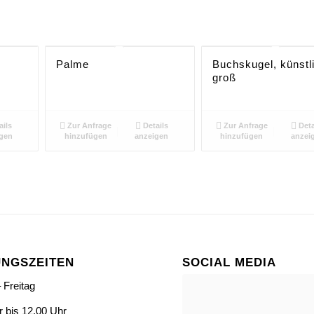
Palme
Buchskugel, künstl
groß
ails
Zur Anfrage
Details
Zur Anfrage
Deta
gen
hinzufügen
anzeigen
hinzufügen
anzei
NGSZEITEN
SOCIAL MEDIA
 Freitag
r bis 12.00 Uhr