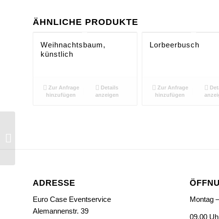
ÄHNLICHE PRODUKTE
Weihnachtsbaum,
Lorbeerbusch
künstlich
Zur Anfrage
Details
Zur Anfrage
Det
hinzufügen
anzeigen
hinzufügen
anzei
Binderzelt,
verschiedene Größen
ADRESSE
ÖFFNU
Euro Case Eventservice
Montag –
Alemannenstr. 39
09.00 Uh