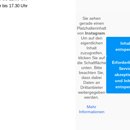
r bis 17.30 Uhr
Sie sehen
gerade einen
Platzhalterinhalt
von
Instagram
.
Um auf den
eigentlichen
Inhal
Inhalt
entspe
zuzugreifen,
klicken Sie auf
Erforder
die Schaltfläche
unten. Bitte
Servi
beachten Sie,
akzepti
dass dabei
und Inh
Daten an
entspe
Drittanbieter
weitergegeben
werden.
Mehr
Informationen